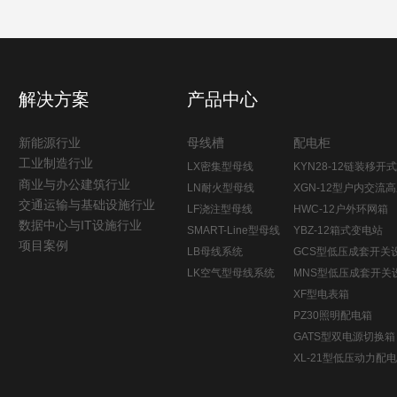
解决方案
产品中心
新能源行业
母线槽
配电柜
工业制造行业
LX密集型母线
KYN28-12链装移开
商业与办公建筑行业
LN耐火型母线
闭开关设备
XGN-12型户内交流
交通运输与基础设施行业
LF浇注型母线
封闭开关设备
HWC-12户外环网箱
数据中心与IT设施行业
SMART-Line型母线
YBZ-12箱式变电站
项目案例
LB母线系统
GCS型低压成套开关
LK空气型母线系统
MNS型低压成套开关
XF型电表箱
PZ30照明配电箱
GATS型双电源切换
XL-21型低压动力配
（柜）