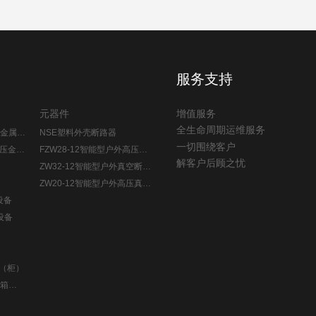
服务支持
元器件
增值服务
全生命周期运维服务
式金属封
NSE塑料外壳断路器
一切围绕客户
高压金属
FZW28-12智能型户外高压真
解客户后顾之忧
空负荷开关
ZW32-12智能型户外真空断路
器
ZW20-12智能型户外高压真空
设备
断路器
设备
箱（柜）
电箱