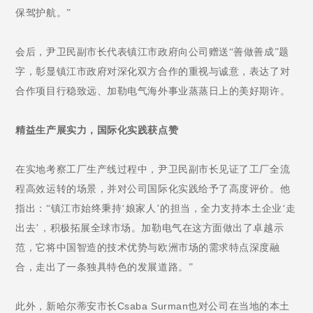
保驾护航。
”
会后，尹卫民副市长代表镇江市政府向公司赠送
“
善做善成
”
题
字，彰显镇江市政府对深化双方合作的重视与诚意，表达了对
合作项目行稳致远、加勒电气海外事业蒸蒸日上的美好期许。
精益生产
展实力，国际化实践获点赞
在实地考察工厂生产线过程中，尹卫民副市长
见证了工厂全流
程高效运转的场景
，
并
对
公司
国际化实践给予了高度评价
。
他
指出：
“
镇江市始终秉持
‘
娘家人
’
的担当，全力支持本土企业
‘
走
出去
’
，积极拓展全球市场。加勒电气在这方面做出了卓越示
范，它将中国智造的技术优势与欧洲市场的需求特点深度融
合，走出了一条独具特色的发展道路。
”
Csaba Surman
此外，
新哈尔蒂安
市长
也
对
公司在当地的
本土