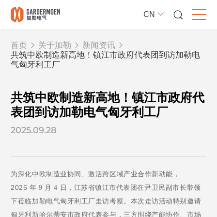
CN
首页
关于加勒
新闻资讯
共筑中欧制造新高地！镇江市政府代表团到访加勒电
气匈牙利工厂
共筑中欧制造新高地！镇江市政府代
表团到访加勒电气匈牙利工厂
2025.09.28
为深化中欧制造业协同、激活跨区域产业合作新动能，
2025
年
9
月
4
日，江苏省镇江市代表团在尹卫民
副市长
带领
下莅临加勒电气匈牙利工厂
走访考察
。本次
走访活动
特别邀请
匈牙利
新哈尔蒂安
市政府代表参与，三方围绕产能协作、市场