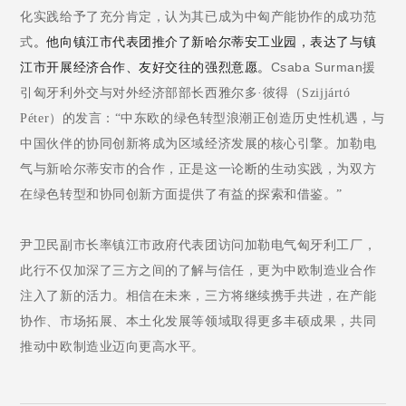
化实践给予了充分肯定，认为其已成为中匈产能协作的成功范
式
。
他
向镇江市代表团推介了新哈尔蒂安工业园，表达了与镇
Csaba Surman
江市开展经济合作、友好交往的强烈意愿。
援
引匈牙利外交与对外经济部部长西雅尔多
·
彼得（
Szijjártó
Péter
）的
发言
：
“
中东欧的绿色转型浪潮正创造历史性机遇，与
中国伙伴的协同创新将成为区域经济发展的核心引擎。加勒电
气与
新哈尔蒂安市
的合作，正是这一论断的生动实践，为双方
在绿色转型和协同创新方面提供了有益的探索和借鉴。
”
尹卫民副市长率镇江市政府代表团访问加勒电气匈牙利工厂，
此行
不仅加深了三方之间的了解与信任，更为中欧制造业合作
注入了新的活力。相信在未来，三方将继续携手共进，在产能
协作、市场拓展、本土化发展等领域取得更多丰硕成果，共同
推动中欧制造业迈向更高水平。