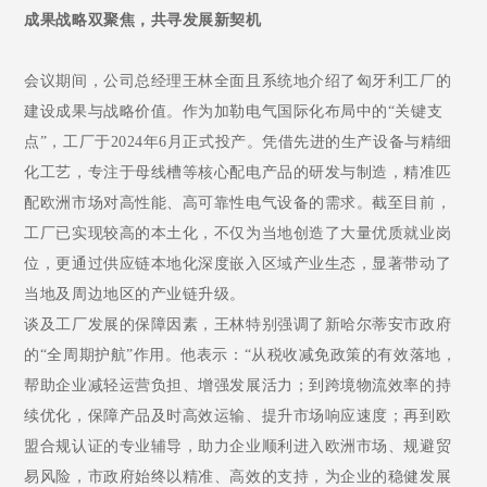
成果战略双聚焦，共寻发展新契机
会议期间
，
公司
总经理王林全面且系统地
介绍
了匈牙利工厂的
建设成果与战略价值。作为加勒电气国际化布局中的
“
关键支
点
”
，工厂于
2024
年
6
月正式投产。凭借先进的生产设备与精细
化工艺，专注于母线槽等核心配电产品的研发与制造，精准匹
配欧洲市场对高性能、高可靠性电气设备的需求。截至目前，
工厂
已实现较高的
本土化，不仅为当地创造了大量优质就业岗
位，更通过供应链本地化深度嵌入区域产业生态，显著带动了
当地
及周边地区的产业链升级。
谈及工厂发展的保障因素，王林特别强调了
新哈尔蒂安
市政府
的
“
全周期护航
”
作用。他表示：
“
从税收减免政策的有效落地，
帮助企业减轻运营负担、增强发展活力；到跨境物流效率的持
续优化，保障产品及时高效运输、提升市场响应速度；再到欧
盟合规认证的专业辅导，助力企业顺利进入欧洲市场、规避贸
易风险，市政府始终以精准、高效的支持，为企业的稳健发展